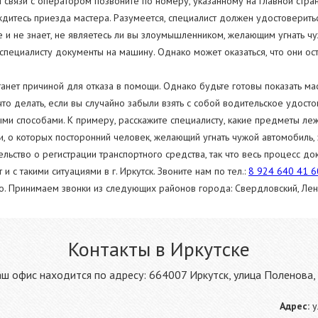
 связи с оператором позвоните по номеру, указанному на главной стр
дитесь приезда мастера. Разумеется, специалист должен удостоверитьс
е и не знает, не являетесь ли вы злоумышленником, желающим угнать ч
специалисту документы на машину. Однако может оказаться, что они ост
танет причиной для отказа в помощи. Однако будьте готовы показать ма
что делать, если вы случайно забыли взять с собой водительское удос
ми способами. К примеру, расскажите специалисту, какие предметы лежа
 о которых посторонний человек, желающий угнать чужой автомобиль, зн
ельство о регистрации транспортного средства, так что весь процесс до
 с такими ситуациями в г. Иркутск. Звоните нам по тел.:
8 924 640 41 6
но. Принимаем звонки из следующих районов города: Свердловский, Ле
Контакты в Иркутске
ш офис находится по адресу: 664007 Иркутск, улица Поленова,
Адрес:
у