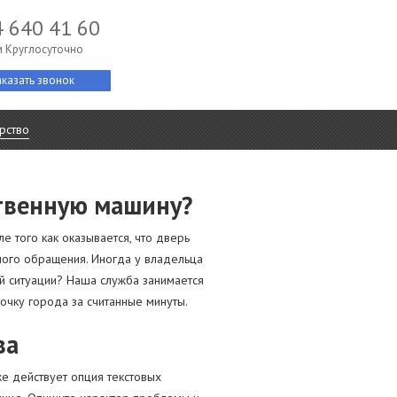
4 640 41 60
 Круглосуточно
аказать звонок
рство
ственную машину?
е того как оказывается, что дверь
тного обращения. Иногда у владельца
ой ситуации? Наша служба занимается
точку города за считанные минуты.
ва
же действует опция текстовых