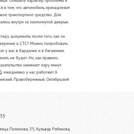
анице. Опишите характер проблемы и
я в том, что автомобиль принадлежит
ужое транспортное средство. Для
ались внутри за захлопнутой дверью.
стеру документы после того, как он
товерение и СТС? Можно попробовать
т у вас в бардачке и в багажнике.
ать не будет. Но, как правило,
казательства занимает пару минут.
0
, ежедневно у нас работают 6
нинский, Правобережный, Октябрьский
 35
лица Поленова, 35, бульвар Рябикова,