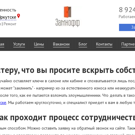
8 92
венность
ркутске
Работаем
и
|
Ремонт
З
ная
Услуги
Цены
Вакансии
Блог
Контакты
Партне
стеру, что вы просите вскрыть соб
учайно оставляет ключи в салоне или кабине и спохватывается лишь посл
 может "заклинить" - например из-за естественного износа или неаккура
сле того, как ее пытаются взломать злоумышленники. Что делать в так
тске
. Мы работаем круглосуточно, и специалист приедет к вам в любую 
ак проходит процесс сотрудничест
м способом. Можно оставить заявку на обратный звонок на сайте. Так