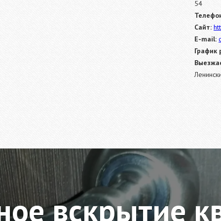
54
Телефон
Сайт:
ht
E-mail:
График 
Выезжае
Ленинск
ное вскрытие к