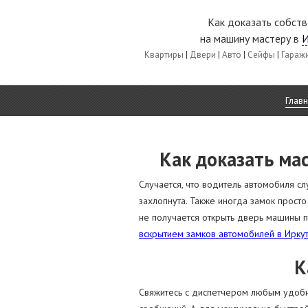
Как доказать собст
на машину мастеру в
И
Квартиры
|
Двери
|
Авто
|
Сейфы
|
Гараж
Глав
Как доказать ма
Случается, что водитель автомобиля сл
захлопнута. Также иногда замок просто
не получается открыть дверь машины по
вскрытием замков автомобилей в Ирку
К
Свяжитесь с диспетчером любым удобны