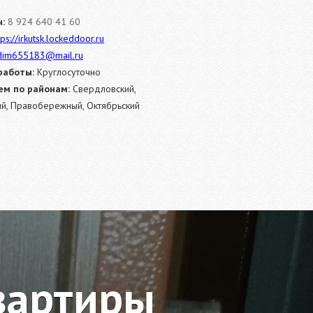
:
8 924 640 41 60
tps://irkutsk.lockeddoor.ru
dim655183@mail.ru
работы:
Круглосуточно
м по районам:
Свердловский,
ий, Правобережный, Октябрьский
вартиры